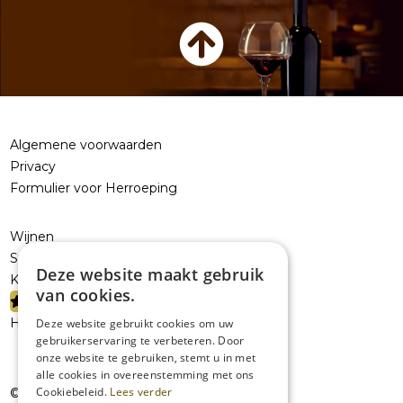
Algemene voorwaarden
Privacy
Formulier voor Herroeping
Wijnen
Sterke dranken
Deze website maakt gebruik
Kelderresten
van cookies.
PROMOTIES
Handelaars
Deze website gebruikt cookies om uw
gebruikerservaring te verbeteren. Door
onze website te gebruiken, stemt u in met
alle cookies in overeenstemming met ons
Cookiebeleid.
Lees verder
© JolieVOF