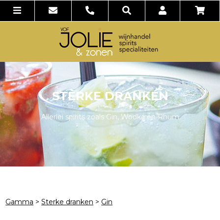
STERKE DRANKEN
Allerlei spirits zoals Gin, Wodka en Rhum
Gamma
>
Sterke dranken
>
Gin