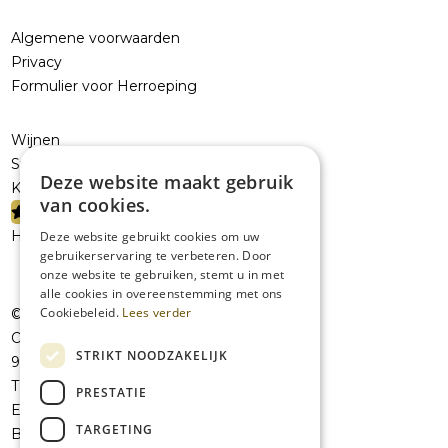
Algemene voorwaarden
Privacy
Formulier voor Herroeping
Wijnen
Sterke dranken
Deze website maakt gebruik
Kelderresten
van cookies.
PROMOTIES
Handelaars
Deze website gebruikt cookies om uw
gebruikerservaring te verbeteren. Door
onze website te gebruiken, stemt u in met
alle cookies in overeenstemming met ons
Cookiebeleid.
Lees verder
© JolieVOF
Oudenaardsesteenweg 258a
STRIKT NOODZAKELIJK
9420 Erpe-Mere
T:
+32 53 41 07 42
PRESTATIE
E:
info@jolievof.be
TARGETING
BE 0808456101