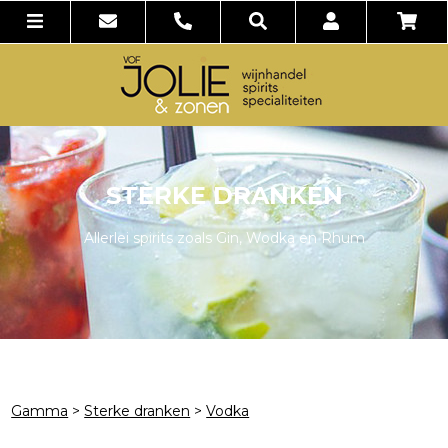
STERKE DRANKEN
Allerlei spirits zoals Gin, Wodka en Rhum
Gamma
>
Sterke dranken
>
Vodka