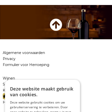
Algemene voorwaarden
Privacy
Formulier voor Herroeping
Wijnen
Sterke dranken
Deze website maakt gebruik
Kelderresten
van cookies.
PROMOTIES
Handelaars
Deze website gebruikt cookies om uw
gebruikerservaring te verbeteren. Door
onze website te gebruiken, stemt u in met