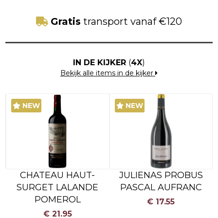
Gratis
transport vanaf €120
IN DE KIJKER
(
4X
)
Bekijk alle items in de kijker
NEW
NEW
CHATEAU HAUT-
JULIENAS PROBUS
S
SURGET LALANDE
PASCAL AUFRANC
S
POMEROL
€ 17.55
€ 21.95