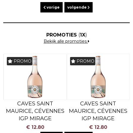
vorige
volgende
PROMOTIES
(
1X
)
Bekijk alle promoties
NEW
PROMO
NEW
PROMO
CAVES SAINT
CAVES SAINT
S
MAURICE, CÉVENNES
MAURICE, CÉVENNES
IGP MIRAGE
IGP MIRAGE
€ 12.80
€ 12.80