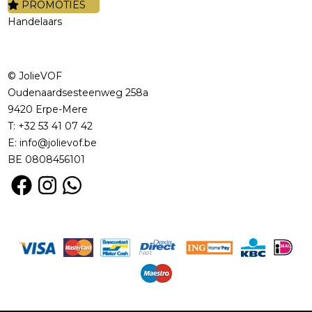
PROMOTIES
Handelaars
© JolieVOF
Oudenaardsesteenweg 258a
9420 Erpe-Mere
T:
+32 53 41 07 42
E:
info@jolievof.be
BE 0808456101