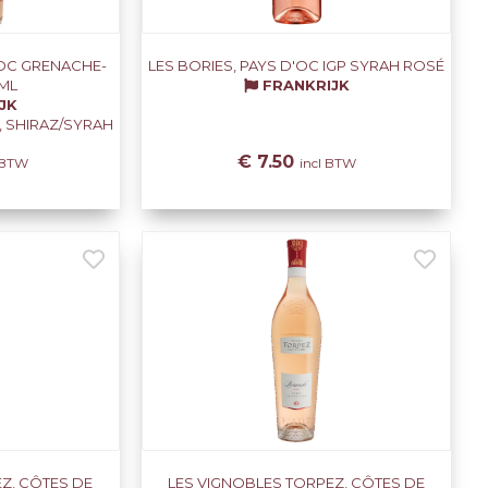
'OC GRENACHE-
LES BORIES, PAYS D'OC IGP SYRAH ROSÉ
ML
FRANKRIJK
JK
 SHIRAZ/SYRAH
€ 7.50
l BTW
incl BTW
Z, CÔTES DE
LES VIGNOBLES TORPEZ, CÔTES DE