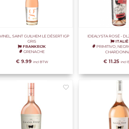
VINEL, SAINT GUILHEM LE DÉSERT IGP
IDEALYSTA ROSÉ - DLZ
GRIS
ITALIË
FRANKRIJK
PRIMITIVO, NEG
GRENACHE
CHARDONNA
€ 9.99
€ 11.25
incl BTW
incl