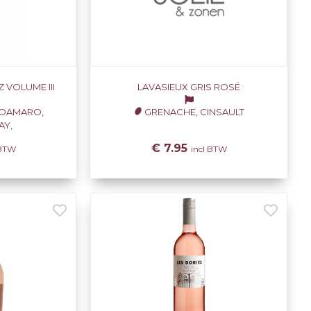
 VOLUME III
LAVASIEUX GRIS ROSÉ
ROAMARO,
GRENACHE, CINSAULT
Y,
€ 7.95
 BTW
incl BTW