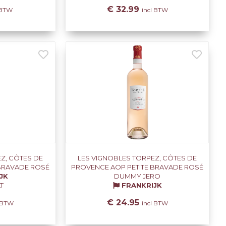
€ 32.99
 BTW
incl BTW
Z, CÔTES DE
LES VIGNOBLES TORPEZ, CÔTES DE
 BRAVADE ROSÉ
PROVENCE AOP PETITE BRAVADE ROSÉ
JK
DUMMY JERO
T
FRANKRIJK
€ 24.95
l BTW
incl BTW