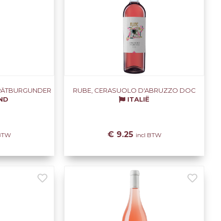
SPÄTBURGUNDER
RUBE, CERASUOLO D'ABRUZZO DOC
ND
ITALIË
€ 9.25
 BTW
incl BTW