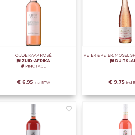
OUDE KAAP ROSÉ
PETER & PETER, MOSEL 
ZUID-AFRIKA
DUITSLA
PINOTAGE
€ 6.95
€ 9.75
incl BTW
incl