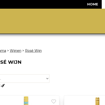
HOME
mma
>
Wijnen
>
Rosé Wijn
SÉ WIJN
x