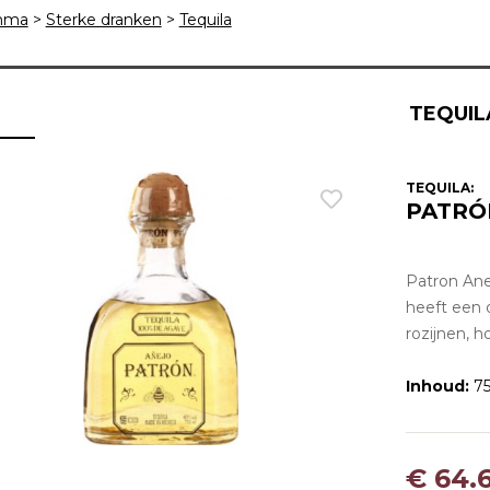
mma
>
Sterke dranken
>
Tequila
TEQUIL
TEQUILA:
PATRÓ
Patron Anej
heeft een 
rozijnen, h
Inhoud:
75
€ 64.