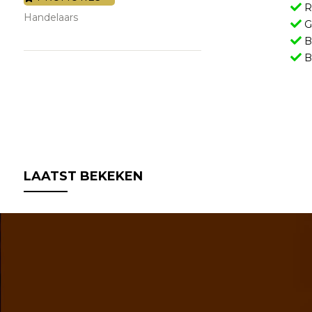
Re
Handelaars
Gr
Be
B
LAATST BEKEKEN