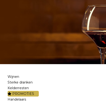
Wijnen
Sterke dranken
Kelderresten
PROMOTIES
Handelaars