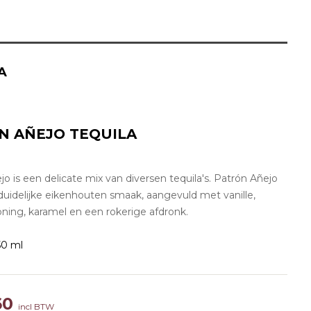
A
N AÑEJO TEQUILA
o is een delicate mix van diversen tequila's. Patrón Añejo
duidelijke eikenhouten smaak, aangevuld met vanille,
oning, karamel en een rokerige afdronk.
0 ml
60
incl BTW