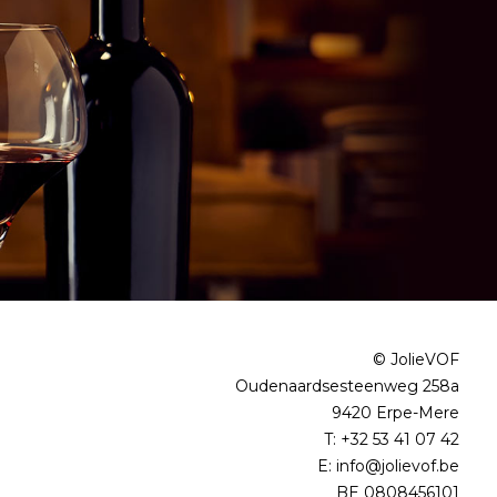
© JolieVOF
Oudenaardsesteenweg 258a
9420 Erpe-Mere
T:
+32 53 41 07 42
E:
info@jolievof.be
BE 0808456101