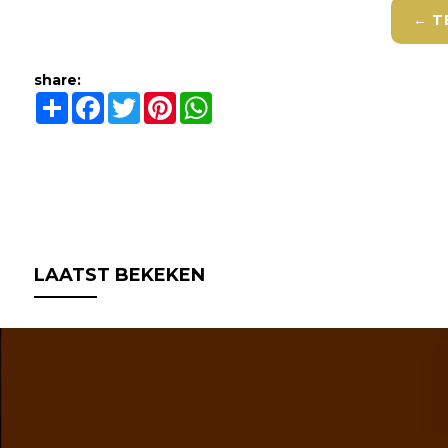
← T
share:
Share
Facebook
Twitter
Pinterest
WhatsApp
LAATST BEKEKEN