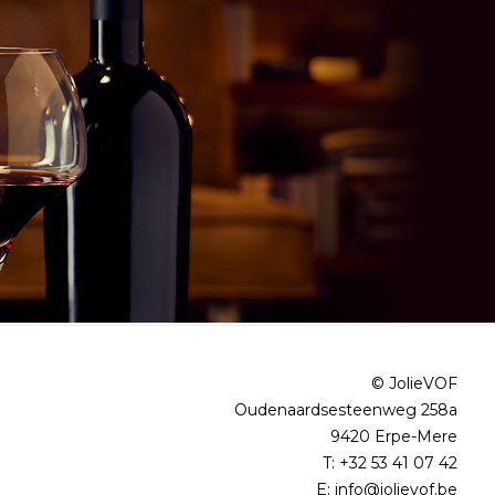
© JolieVOF
Oudenaardsesteenweg 258a
9420 Erpe-Mere
T:
+32 53 41 07 42
E:
info@jolievof.be