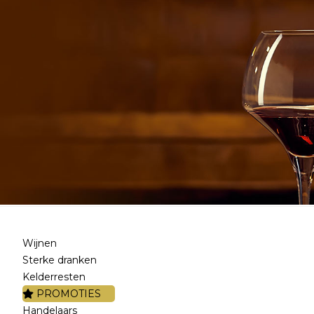
Wijnen
Sterke dranken
Kelderresten
PROMOTIES
Handelaars