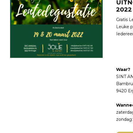
UITN
2022
Gratis 
Leuke p
Iederee
Waar?
SINT A
Bambru
9420 E
Wanne
zaterdag
zondag: