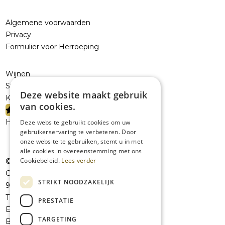
Algemene voorwaarden
Privacy
Formulier voor Herroeping
Wijnen
Sterke dranken
Deze website maakt gebruik
Kelderresten
van cookies.
PROMOTIES
Handelaars
Deze website gebruikt cookies om uw
gebruikerservaring te verbeteren. Door
onze website te gebruiken, stemt u in met
alle cookies in overeenstemming met ons
Cookiebeleid.
Lees verder
© JolieVOF
Oudenaardsesteenweg 258a
STRIKT NOODZAKELIJK
9420 Erpe-Mere
T:
+32 53 41 07 42
PRESTATIE
E:
info@jolievof.be
TARGETING
BE 0808456101