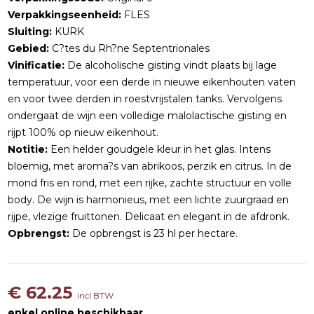
Verpakkingseenheid:
FLES
Sluiting:
KURK
Gebied:
C?tes du Rh?ne Septentrionales
Vinificatie:
De alcoholische gisting vindt plaats bij lage
temperatuur, voor een derde in nieuwe eikenhouten vaten
en voor twee derden in roestvrijstalen tanks. Vervolgens
ondergaat de wijn een volledige malolactische gisting en
rijpt 100% op nieuw eikenhout.
Notitie:
Een helder goudgele kleur in het glas. Intens
bloemig, met aroma?s van abrikoos, perzik en citrus. In de
mond fris en rond, met een rijke, zachte structuur en volle
body. De wijn is harmonieus, met een lichte zuurgraad en
rijpe, vlezige fruittonen. Delicaat en elegant in de afdronk.
Opbrengst:
De opbrengst is 23 hl per hectare.
€ 62.25
incl BTW
enkel online beschikbaar