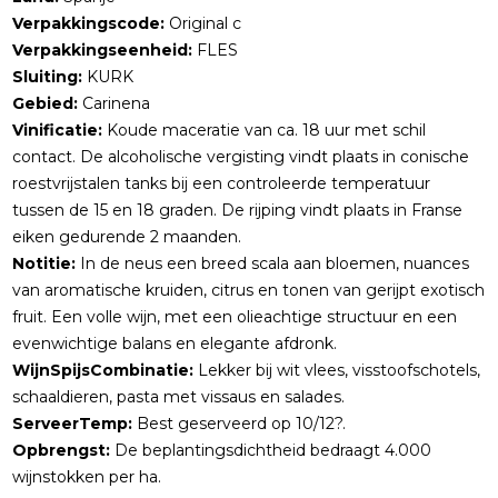
Verpakkingscode:
Original c
Verpakkingseenheid:
FLES
Sluiting:
KURK
Gebied:
Carinena
Vinificatie:
Koude maceratie van ca. 18 uur met schil
contact. De alcoholische vergisting vindt plaats in conische
roestvrijstalen tanks bij een controleerde temperatuur
tussen de 15 en 18 graden. De rijping vindt plaats in Franse
eiken gedurende 2 maanden.
Notitie:
In de neus een breed scala aan bloemen, nuances
van aromatische kruiden, citrus en tonen van gerijpt exotisch
fruit. Een volle wijn, met een olieachtige structuur en een
evenwichtige balans en elegante afdronk.
WijnSpijsCombinatie:
Lekker bij wit vlees, visstoofschotels,
schaaldieren, pasta met vissaus en salades.
ServeerTemp:
Best geserveerd op 10/12?.
Opbrengst:
De beplantingsdichtheid bedraagt 4.000
wijnstokken per ha.