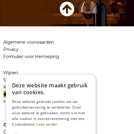
Algemene voorwaarden
Privacy
Formulier voor Herroeping
Wijnen
Sterke dranken
Deze website maakt gebruik
Kelderresten
van cookies.
PROMOTIES
Handelaars
Deze website gebruikt cookies om uw
gebruikerservaring te verbeteren. Door
onze website te gebruiken, stemt u in met
alle cookies in overeenstemming met ons
Cookiebeleid.
Lees verder
© JolieVOF
Oudenaardsesteenweg 258a