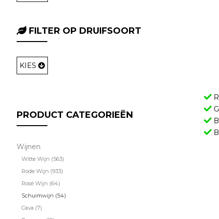
FILTER OP DRUIFSOORT
KIES
Re
Gr
PRODUCT CATEGORIEËN
Be
B
Wijnen
Witte Wijn (563)
Rode Wijn (933)
Rosé Wijn (64)
Schuimwijn (54)
Cava (7)