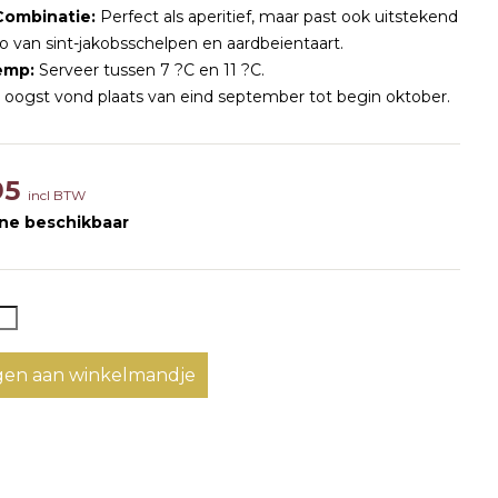
Combinatie:
Perfect als aperitief, maar past ook uitstekend
io van sint-jakobsschelpen en aardbeientaart.
emp:
Serveer tussen 7 ?C en 11 ?C.
oogst vond plaats van eind september tot begin oktober.
95
incl BTW
ine beschikbaar
en aan winkelmandje