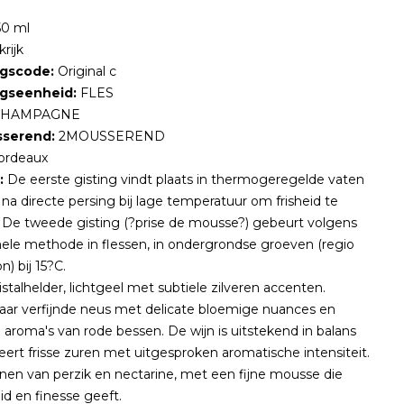
0 ml
rijk
gscode:
Original c
gseenheid:
FLES
HAMPAGNE
serend:
2MOUSSEREND
rdeaux
:
De eerste gisting vindt plaats in thermogeregelde vaten
 na directe persing bij lage temperatuur om frisheid te
De tweede gisting (?prise de mousse?) gebeurt volgens
onele methode in flessen, in ondergrondse groeven (regio
n) bij 15?C.
istalhelder, lichtgeel met subtiele zilveren accenten.
aar verfijnde neus met delicate bloemige nuances en
 aroma's van rode bessen. De wijn is uitstekend in balans
ert frisse zuren met uitgesproken aromatische intensiteit.
onen van perzik en nectarine, met een fijne mousse die
id en finesse geeft.