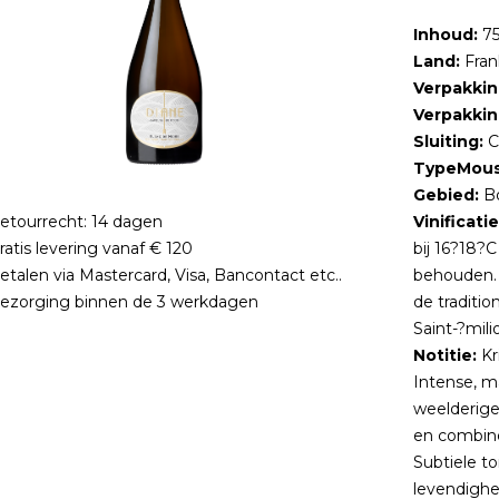
Inhoud:
75
Land:
Frank
Verpakkin
Verpakkin
Sluiting:
C
TypeMous
Gebied:
Bo
tourrecht: 14 dagen
Vinificatie
atis levering vanaf € 120
bij 16?18?C
talen via Mastercard, Visa, Bancontact etc..
behouden. 
ezorging binnen de 3 werkdagen
de traditi
Saint-?milio
Notitie:
Kr
Intense, m
weelderige
en combine
Subtiele t
levendighe