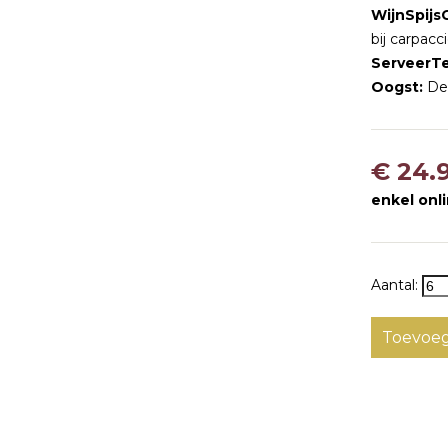
WijnSpijs
bij carpacc
ServeerT
Oogst:
De 
€ 24.
enkel onl
Aantal:
Toevoeg