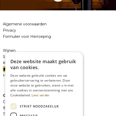
Algemene voorwaarden
Privacy
Formulier voor Herroeping
Wijnen
Sterke dranken
Deze website maakt gebruik
Kelderresten
van cookies.
PROMOTIES
Handelaars
Deze website gebruikt cookies om uw
gebruikerservaring te verbeteren. Door
onze website te gebruiken, stemt u in met
alle cookies in overeenstemming met ons
Cookiebeleid.
Lees verder
© JolieVOF
Oudenaardsesteenweg 258a
STRIKT NOODZAKELIJK
9420 Erpe-Mere
T:
+32 53 41 07 42
PRESTATIE