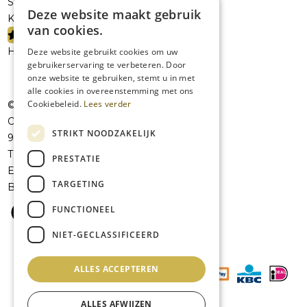
Sterke dranken
Deze website maakt gebruik
Kelderresten
van cookies.
PROMOTIES
Handelaars
Deze website gebruikt cookies om uw
gebruikerservaring te verbeteren. Door
onze website te gebruiken, stemt u in met
alle cookies in overeenstemming met ons
Cookiebeleid.
Lees verder
© JolieVOF
Oudenaardsesteenweg 258a
STRIKT NOODZAKELIJK
9420 Erpe-Mere
T:
+32 53 41 07 42
PRESTATIE
E:
info@jolievof.be
TARGETING
BE 0808456101
FUNCTIONEEL
NIET-GECLASSIFICEERD
ALLES ACCEPTEREN
ALLES AFWIJZEN