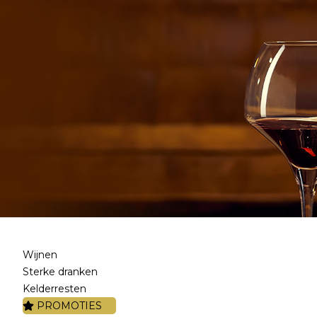
Wijnen
Sterke dranken
Kelderresten
PROMOTIES