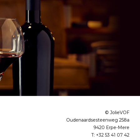
© JolieVOF
Oudenaardsesteenweg 258a
9420 Erpe-Mere
T:
+32 53 41 07 42