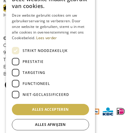
Kelderresten
van cookies.
PROMOTIES
Handelaars
Deze website gebruikt cookies om uw
gebruikerservaring te verbeteren. Door
onze website te gebruiken, stemt u in met
alle cookies in overeenstemming met ons
Cookiebeleid.
Lees verder
© JolieVOF
Oudenaardsesteenweg 258a
STRIKT NOODZAKELIJK
9420 Erpe-Mere
T:
+32 53 41 07 42
PRESTATIE
E:
info@jolievof.be
TARGETING
BE 0808456101
FUNCTIONEEL
NIET-GECLASSIFICEERD
ALLES ACCEPTEREN
ALLES AFWIJZEN