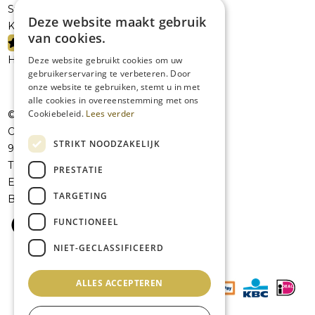
Sterke dranken
Deze website maakt gebruik
Kelderresten
van cookies.
PROMOTIES
Handelaars
Deze website gebruikt cookies om uw
gebruikerservaring te verbeteren. Door
onze website te gebruiken, stemt u in met
alle cookies in overeenstemming met ons
Cookiebeleid.
Lees verder
© JolieVOF
Oudenaardsesteenweg 258a
STRIKT NOODZAKELIJK
9420 Erpe-Mere
T:
+32 53 41 07 42
PRESTATIE
E:
info@jolievof.be
TARGETING
BE 0808456101
FUNCTIONEEL
NIET-GECLASSIFICEERD
ALLES ACCEPTEREN